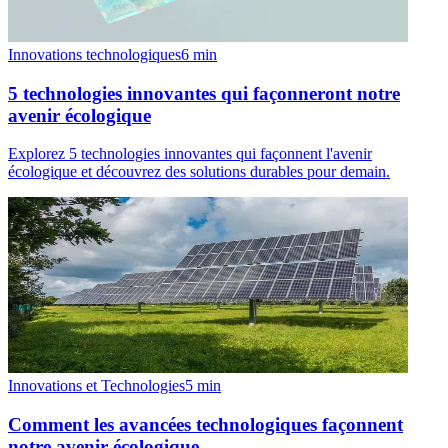
Innovations technologiques
6
min
5 technologies innovantes qui façonneront notre
avenir écologique
Explorez 5 technologies innovantes qui façonnent l'avenir
écologique et découvrez des solutions durables pour demain.
Innovations et Technologies
5
min
Comment les avancées technologiques façonnent
notre avenir écologique