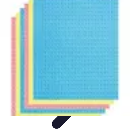
Avenir Écologique
Entreprises et Écologie
Urbanisme Durable
Biodiversité et Espaces
Verts
Jardinage Durable
Engagement citoyen
Avenir Écologique