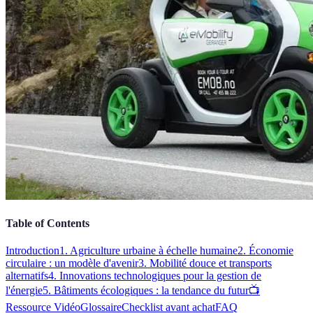
Table of Contents
Introduction
1. Agriculture urbaine à échelle humaine
2. Économie
circulaire : un modèle d'avenir
3. Mobilité douce et transports
alternatifs
4. Innovations technologiques pour la gestion de
l'énergie
5. Bâtiments écologiques : la tendance du futur
📺
Ressource Vidéo
Glossaire
Checklist avant achat
FAQ