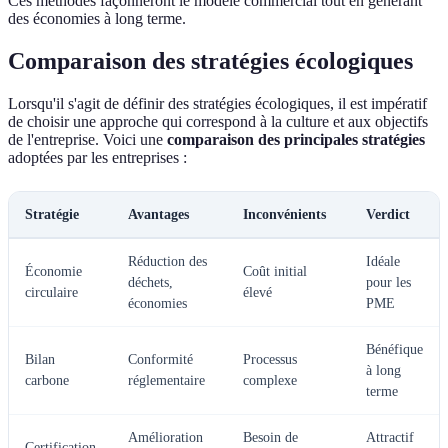
Ces méthodes façonneront le modèle commercial tout en générant
des économies à long terme.
Comparaison des stratégies écologiques
Lorsqu'il s'agit de définir des stratégies écologiques, il est impératif
de choisir une approche qui correspond à la culture et aux objectifs
de l'entreprise. Voici une
comparaison des principales stratégies
adoptées par les entreprises :
Stratégie
Avantages
Inconvénients
Verdict
Réduction des
Idéale
Économie
Coût initial
déchets,
pour les
circulaire
élevé
économies
PME
Bénéfique
Bilan
Conformité
Processus
à long
carbone
réglementaire
complexe
terme
Amélioration
Besoin de
Attractif
Certification