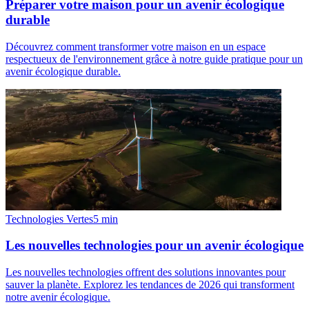
Préparer votre maison pour un avenir écologique
durable
Découvrez comment transformer votre maison en un espace
respectueux de l'environnement grâce à notre guide pratique pour un
avenir écologique durable.
Technologies Vertes
5
min
Les nouvelles technologies pour un avenir écologique
Les nouvelles technologies offrent des solutions innovantes pour
sauver la planète. Explorez les tendances de 2026 qui transforment
notre avenir écologique.