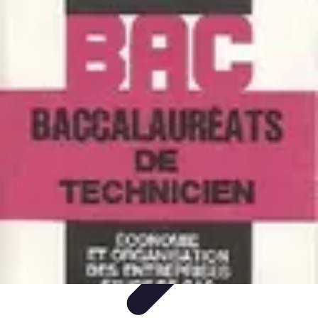
Avenir Écologique
Entreprises et Écologie
Urbanisme Durable
Biodiversité et Espaces
Verts
Jardinage Durable
Engagement citoyen
Avenir Écologique