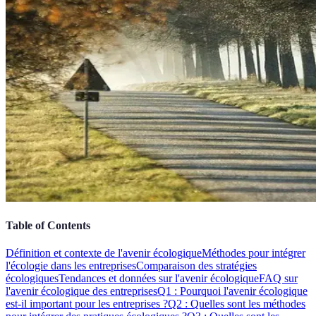
Table of Contents
Définition et contexte de l'avenir écologique
Méthodes pour intégrer
l'écologie dans les entreprises
Comparaison des stratégies
écologiques
Tendances et données sur l'avenir écologique
FAQ sur
l'avenir écologique des entreprises
Q1 : Pourquoi l'avenir écologique
est-il important pour les entreprises ?
Q2 : Quelles sont les méthodes