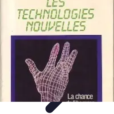
Avenir Écologique
Entreprises et Écologie
Urbanisme Durable
Biodiversité et Espaces
Verts
Jardinage Durable
Engagement citoyen
Avenir Écologique