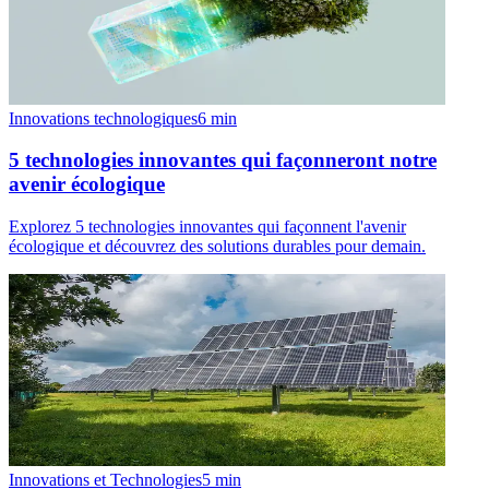
Innovations technologiques
6
min
5 technologies innovantes qui façonneront notre
avenir écologique
Explorez 5 technologies innovantes qui façonnent l'avenir
écologique et découvrez des solutions durables pour demain.
Innovations et Technologies
5
min