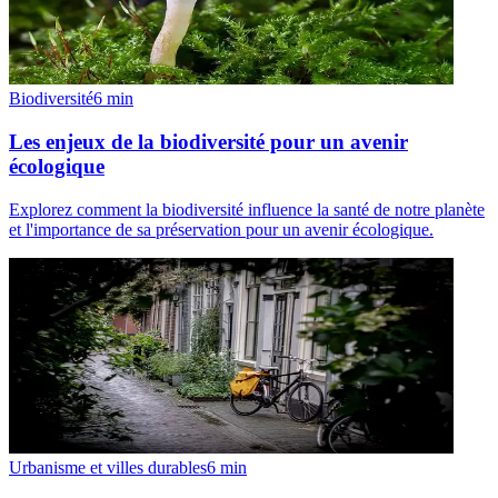
Biodiversité
6
min
Les enjeux de la biodiversité pour un avenir
écologique
Explorez comment la biodiversité influence la santé de notre planète
et l'importance de sa préservation pour un avenir écologique.
Urbanisme et villes durables
6
min