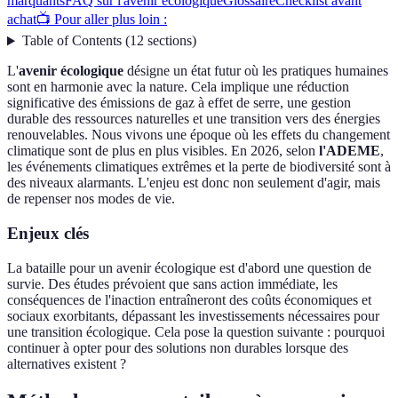
marquants
FAQ sur l'avenir écologique
Glossaire
Checklist avant
achat
📺 Pour aller plus loin :
Table of Contents
(
12
sections
)
L'
avenir écologique
désigne un état futur où les pratiques humaines
sont en harmonie avec la nature. Cela implique une réduction
significative des émissions de gaz à effet de serre, une gestion
durable des ressources naturelles et une transition vers des énergies
renouvelables. Nous vivons une époque où les effets du changement
climatique sont de plus en plus visibles. En 2026, selon
l'ADEME
,
les événements climatiques extrêmes et la perte de biodiversité sont à
des niveaux alarmants. L'enjeu est donc non seulement d'agir, mais
de repenser nos modes de vie.
Enjeux clés
La bataille pour un avenir écologique est d'abord une question de
survie. Des études prévoient que sans action immédiate, les
conséquences de l'inaction entraîneront des coûts économiques et
sociaux exorbitants, dépassant les investissements nécessaires pour
une transition écologique. Cela pose la question suivante : pourquoi
continuer à opter pour des solutions non durables lorsque des
alternatives existent ?