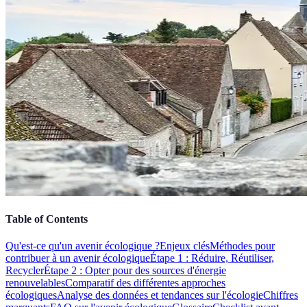
Table of Contents
Qu'est-ce qu'un avenir écologique ?
Enjeux clés
Méthodes pour
contribuer à un avenir écologique
Étape 1 : Réduire, Réutiliser,
Recycler
Étape 2 : Opter pour des sources d'énergie
renouvelables
Comparatif des différentes approches
écologiques
Analyse des données et tendances sur l'écologie
Chiffres