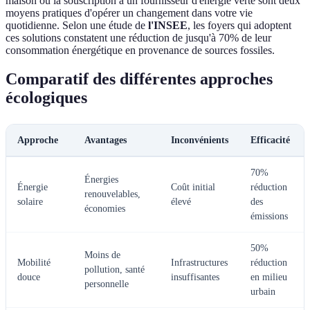
maison ou la souscription à un fournisseur d'énergie verte sont deux
moyens pratiques d'opérer un changement dans votre vie
quotidienne. Selon une étude de
l'INSEE
, les foyers qui adoptent
ces solutions constatent une réduction de jusqu'à 70% de leur
consommation énergétique en provenance de sources fossiles.
Comparatif des différentes approches
écologiques
Approche
Avantages
Inconvénients
Efficacité
70%
Énergies
Énergie
Coût initial
réduction
renouvelables,
solaire
élevé
des
économies
émissions
50%
Moins de
Mobilité
Infrastructures
réduction
pollution, santé
douce
insuffisantes
en milieu
personnelle
urbain