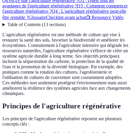
Qu'est-ce que l'agriculture régénérative ?
Q2 : Quels sont les
avantages de l'agriculture régénérative ?
Q3 : Comment commencer
l'agriculture régénérative ?
Q4 : L'agriculture régénérative peut-elle
être rentable ?
Glossaire
Checklist avant achat
📺 Ressource Vidéo
Table of Contents
(
13
sections
)
L'agriculture régénérative est une méthode de culture qui vise à
restaurer la santé des sols, favoriser la biodiversité et améliorer les
écosystèmes. Contrairement à l'agriculture intensive qui dégrade les
ressources naturelles, l'agriculture régénérative s'efforce de créer un
système agricole durable à long terme. Ses objectifs principaux
incluent la séquestration du carbone, la protection de la qualité de
l'eau et la promotion de la diversité biologique. Par exemple, des
pratiques comme la rotation des cultures, l'agroforesterie et
l'utilisation de cultures de couverture sont couramment adoptées.
Ces méthodes non seulement protègent l'environnement mais aussi
améliorent la résilience des systèmes agricoles face aux changements
climatiques.
Principes de l'agriculture régénérative
Les principes de l'agriculture régénérative reposent sur plusieurs
concepts clés :