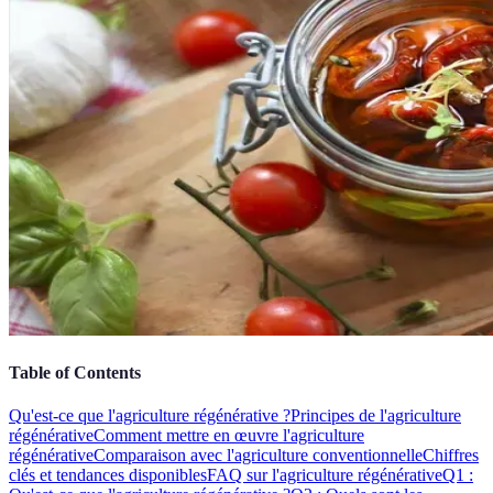
Table of Contents
Qu'est-ce que l'agriculture régénérative ?
Principes de l'agriculture
régénérative
Comment mettre en œuvre l'agriculture
régénérative
Comparaison avec l'agriculture conventionnelle
Chiffres
clés et tendances disponibles
FAQ sur l'agriculture régénérative
Q1 :