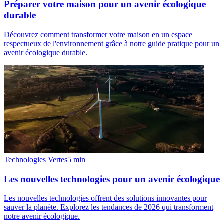
Préparer votre maison pour un avenir écologique
durable
Découvrez comment transformer votre maison en un espace
respectueux de l'environnement grâce à notre guide pratique pour un
avenir écologique durable.
Technologies Vertes
5
min
Les nouvelles technologies pour un avenir écologique
Les nouvelles technologies offrent des solutions innovantes pour
sauver la planète. Explorez les tendances de 2026 qui transforment
notre avenir écologique.