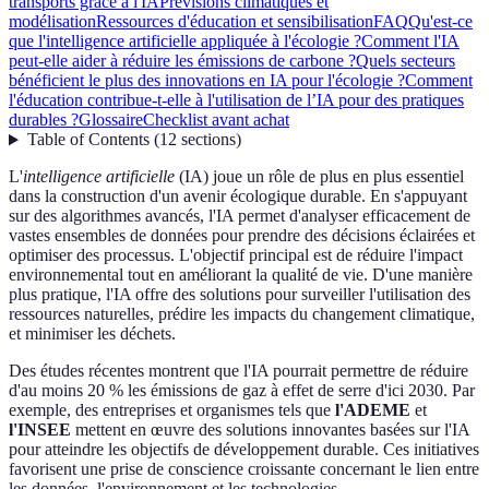
transports grâce à l'IA
Prévisions climatiques et
modélisation
Ressources d'éducation et sensibilisation
FAQ
Qu'est-ce
que l'intelligence artificielle appliquée à l'écologie ?
Comment l'IA
peut-elle aider à réduire les émissions de carbone ?
Quels secteurs
bénéficient le plus des innovations en IA pour l'écologie ?
Comment
l'éducation contribue-t-elle à l'utilisation de l’IA pour des pratiques
durables ?
Glossaire
Checklist avant achat
Table of Contents
(
12
sections
)
L'
intelligence artificielle
(IA) joue un rôle de plus en plus essentiel
dans la construction d'un avenir écologique durable. En s'appuyant
sur des algorithmes avancés, l'IA permet d'analyser efficacement de
vastes ensembles de données pour prendre des décisions éclairées et
optimiser des processus. L'objectif principal est de réduire l'impact
environnemental tout en améliorant la qualité de vie. D'une manière
plus pratique, l'IA offre des solutions pour surveiller l'utilisation des
ressources naturelles, prédire les impacts du changement climatique,
et minimiser les déchets.
Des études récentes montrent que l'IA pourrait permettre de réduire
d'au moins 20 % les émissions de gaz à effet de serre d'ici 2030. Par
exemple, des entreprises et organismes tels que
l'ADEME
et
l'INSEE
mettent en œuvre des solutions innovantes basées sur l'IA
pour atteindre les objectifs de développement durable. Ces initiatives
favorisent une prise de conscience croissante concernant le lien entre
les données, l'environnement et les technologies.