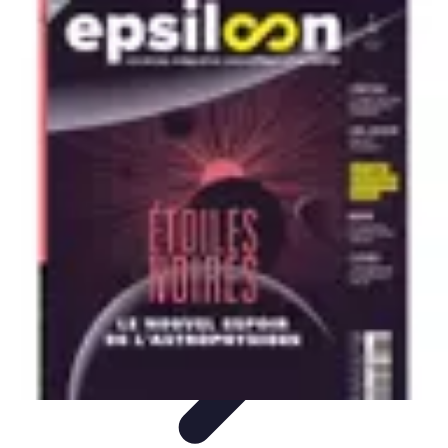
Avenir Écologique
Entreprises et Écologie
Urbanisme Durable
Biodiversité et Espaces
Verts
Jardinage Durable
Engagement citoyen
Avenir Écologique