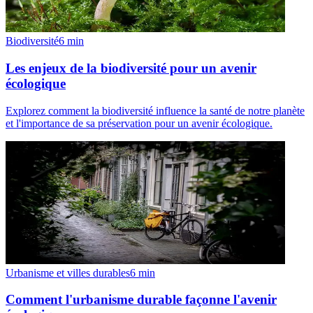
Biodiversité
6
min
Les enjeux de la biodiversité pour un avenir
écologique
Explorez comment la biodiversité influence la santé de notre planète
et l'importance de sa préservation pour un avenir écologique.
Urbanisme et villes durables
6
min
Comment l'urbanisme durable façonne l'avenir