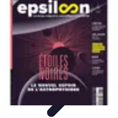
Avenir Écologique
Entreprises et Écologie
Urbanisme Durable
Biodiversité et Espaces
Verts
Jardinage Durable
Engagement citoyen
Avenir Écologique