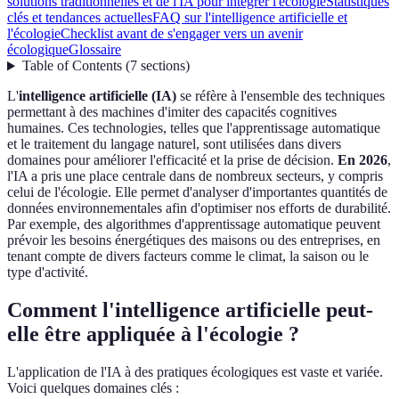
solutions traditionnelles et de l'IA pour intégrer l'écologie
Statistiques
clés et tendances actuelles
FAQ sur l'intelligence artificielle et
l'écologie
Checklist avant de s'engager vers un avenir
écologique
Glossaire
Table of Contents
(
7
sections
)
L'
intelligence artificielle (IA)
se réfère à l'ensemble des techniques
permettant à des machines d'imiter des capacités cognitives
humaines. Ces technologies, telles que l'apprentissage automatique
et le traitement du langage naturel, sont utilisées dans divers
domaines pour améliorer l'efficacité et la prise de décision.
En 2026
,
l'IA a pris une place centrale dans de nombreux secteurs, y compris
celui de l'écologie. Elle permet d'analyser d'importantes quantités de
données environnementales afin d'optimiser nos efforts de durabilité.
Par exemple, des algorithmes d'apprentissage automatique peuvent
prévoir les besoins énergétiques des maisons ou des entreprises, en
tenant compte de divers facteurs comme le climat, la saison ou le
type d'activité.
Comment l'intelligence artificielle peut-
elle être appliquée à l'écologie ?
L'application de l'IA à des pratiques écologiques est vaste et variée.
Voici quelques domaines clés :