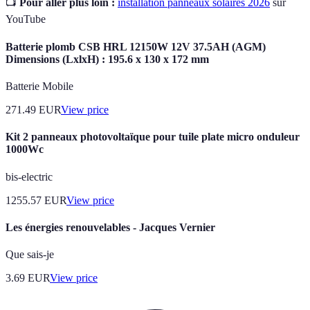
📺
Pour aller plus loin :
installation panneaux solaires 2026
sur
YouTube
Batterie plomb CSB HRL 12150W 12V 37.5AH (AGM)
Dimensions (LxlxH) : 195.6 x 130 x 172 mm
Batterie Mobile
271.49
EUR
View price
Kit 2 panneaux photovoltaïque pour tuile plate micro onduleur
1000Wc
bis-electric
1255.57
EUR
View price
Les énergies renouvelables - Jacques Vernier
Que sais-je
3.69
EUR
View price