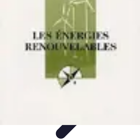
Avenir Écologique
Entreprises et Écologie
Urbanisme Durable
Biodiversité et Espaces
Verts
Jardinage Durable
Engagement citoyen
Avenir Écologique