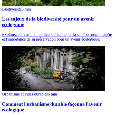
Biodiversité
6
min
Les enjeux de la biodiversité pour un avenir
écologique
Explorez comment la biodiversité influence la santé de notre planète
et l'importance de sa préservation pour un avenir écologique.
Urbanisme et villes durables
6
min
Comment l'urbanisme durable façonne l'avenir
écologique