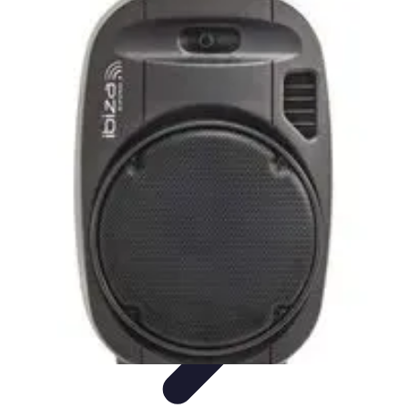
Avenir Écologique
Entreprises et Écologie
Urbanisme Durable
Biodiversité et Espaces
Verts
Jardinage Durable
Engagement citoyen
Avenir Écologique