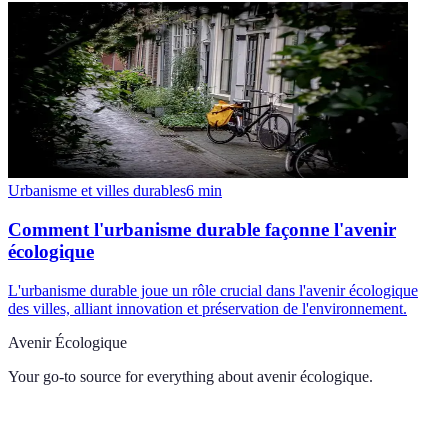
Urbanisme et villes durables
6
min
Comment l'urbanisme durable façonne l'avenir
écologique
L'urbanisme durable joue un rôle crucial dans l'avenir écologique
des villes, alliant innovation et préservation de l'environnement.
Avenir Écologique
Your go-to source for everything about
avenir écologique
.