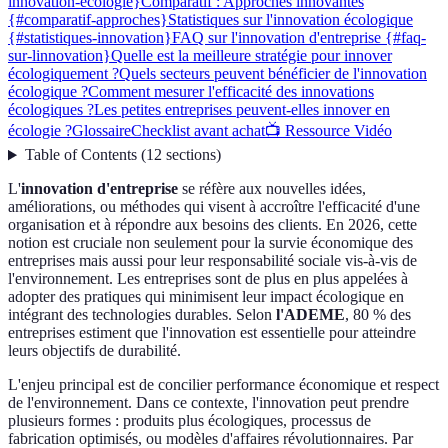
innovation-ecologie}
Comparatif : Approches innovantes
{#comparatif-approches}
Statistiques sur l'innovation écologique
{#statistiques-innovation}
FAQ sur l'innovation d'entreprise {#faq-
sur-linnovation}
Quelle est la meilleure stratégie pour innover
écologiquement ?
Quels secteurs peuvent bénéficier de l'innovation
écologique ?
Comment mesurer l'efficacité des innovations
écologiques ?
Les petites entreprises peuvent-elles innover en
écologie ?
Glossaire
Checklist avant achat
📺 Ressource Vidéo
Table of Contents
(
12
sections
)
L'
innovation d'entreprise
se réfère aux nouvelles idées,
améliorations, ou méthodes qui visent à accroître l'efficacité d'une
organisation et à répondre aux besoins des clients. En 2026, cette
notion est cruciale non seulement pour la survie économique des
entreprises mais aussi pour leur responsabilité sociale vis-à-vis de
l'environnement. Les entreprises sont de plus en plus appelées à
adopter des pratiques qui minimisent leur impact écologique en
intégrant des technologies durables. Selon
l'ADEME
, 80 % des
entreprises estiment que l'innovation est essentielle pour atteindre
leurs objectifs de durabilité.
L'enjeu principal est de concilier performance économique et respect
de l'environnement. Dans ce contexte, l'innovation peut prendre
plusieurs formes : produits plus écologiques, processus de
fabrication optimisés, ou modèles d'affaires révolutionnaires. Par