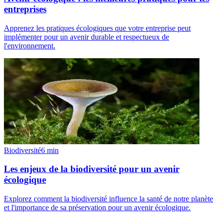
entreprises
Apprenez les pratiques écologiques que votre entreprise peut
implémenter pour un avenir durable et respectueux de
l'environnement.
Biodiversité
6
min
Les enjeux de la biodiversité pour un avenir
écologique
Explorez comment la biodiversité influence la santé de notre planète
et l'importance de sa préservation pour un avenir écologique.