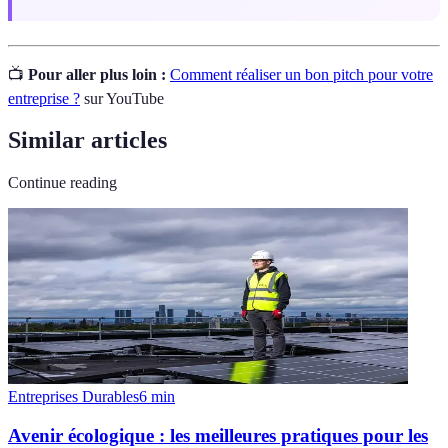
📺
Pour aller plus loin :
Comment réaliser un bon pitch pour votre
entreprise ?
sur YouTube
Similar articles
Continue reading
Entreprises Durables
6
min
Avenir écologique : les meilleures pratiques pour les