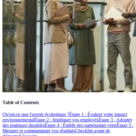
Table of Contents
Qu'est-ce que l'avenir écologique ?
Étape 1 : Évaluer votre impact
environnemental
Étape 2 : Impliquer vos employés
Étape 3 : Adopter
des pratiques durables
Étape 4 : Établir des partenariats verts
Étape 5 :
Mesurer et communiquer vos résultats
Checklist avant de