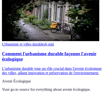
Urbanisme et villes durables
6
min
Comment l'urbanisme durable façonne l'avenir
écologique
L'urbanisme durable joue un rôle crucial dans l'avenir écologique
des villes, alliant innovation et préservation de l'environnement.
Avenir Écologique
Your go-to source for everything about
avenir écologique
.