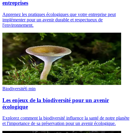
entreprises
Apprenez les pratiques écologiques que votre entreprise peut
implémenter pour un avenir durable et respectueux de
l'environnement.
Biodiversité
6
min
Les enjeux de la biodiversité pour un avenir
écologique
Explorez comment la biodiversité influence la santé de notre planète
et l'importance de sa préservation pour un avenir écologique.