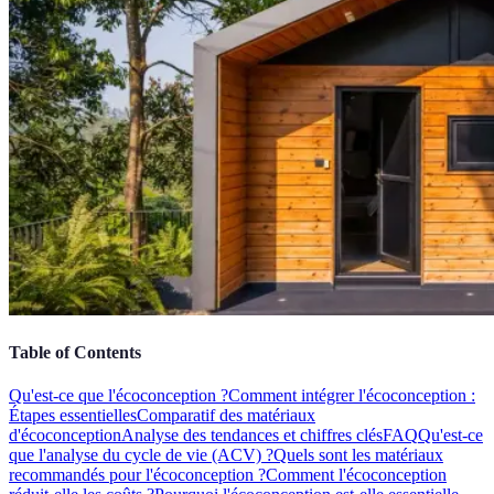
Table of Contents
Qu'est-ce que l'écoconception ?
Comment intégrer l'écoconception :
Étapes essentielles
Comparatif des matériaux
d'écoconception
Analyse des tendances et chiffres clés
FAQ
Qu'est-ce
que l'analyse du cycle de vie (ACV) ?
Quels sont les matériaux
recommandés pour l'écoconception ?
Comment l'écoconception