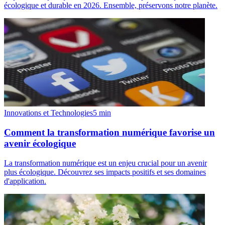
écologique et durable en 2026. Ensemble, préservons notre planète.
Innovations et Technologies
5
min
Comment la transformation numérique favorise un
avenir écologique
La transformation numérique est un enjeu crucial pour un avenir
plus écologique. Découvrez ses impacts positifs et ses domaines
d'application.