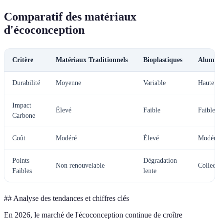
Comparatif des matériaux
d'écoconception
Critère
Matériaux Traditionnels
Bioplastiques
Alumin
Durabilité
Moyenne
Variable
Haute
Impact
Élevé
Faible
Faible
Carbone
Coût
Modéré
Élevé
Modéré
Points
Dégradation
Non renouvelable
Collect
Faibles
lente
## Analyse des tendances et chiffres clés
En 2026, le marché de l'écoconception continue de croître