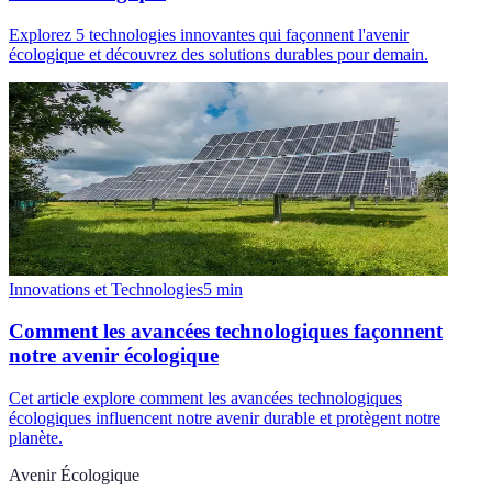
Explorez 5 technologies innovantes qui façonnent l'avenir
écologique et découvrez des solutions durables pour demain.
Innovations et Technologies
5
min
Comment les avancées technologiques façonnent
notre avenir écologique
Cet article explore comment les avancées technologiques
écologiques influencent notre avenir durable et protègent notre
planète.
Avenir Écologique