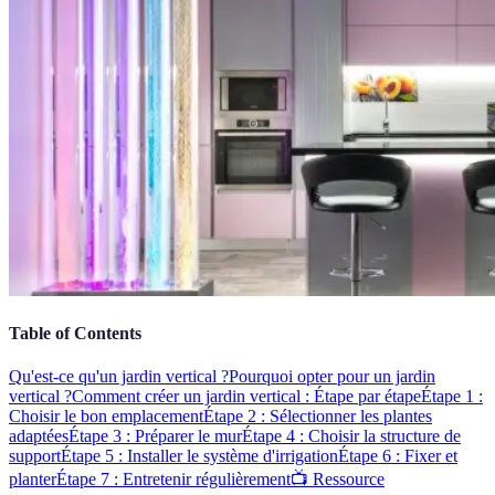
Table of Contents
Qu'est-ce qu'un jardin vertical ?
Pourquoi opter pour un jardin
vertical ?
Comment créer un jardin vertical : Étape par étape
Étape 1 :
Choisir le bon emplacement
Étape 2 : Sélectionner les plantes
adaptées
Étape 3 : Préparer le mur
Étape 4 : Choisir la structure de
support
Étape 5 : Installer le système d'irrigation
Étape 6 : Fixer et
planter
Étape 7 : Entretenir régulièrement
📺 Ressource