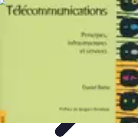
Avenir Écologique
Entreprises et Écologie
Urbanisme Durable
Biodiversité et Espaces
Verts
Jardinage Durable
Engagement citoyen
Avenir Écologique