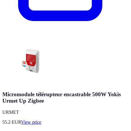
Micromodule télérupteur encastrable 500W Yokis
Urmet Up Zigbee
URMET
55.2
EUR
View price