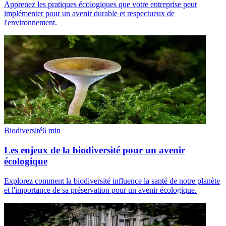
Apprenez les pratiques écologiques que votre entreprise peut
implémenter pour un avenir durable et respectueux de
l'environnement.
Biodiversité
6
min
Les enjeux de la biodiversité pour un avenir
écologique
Explorez comment la biodiversité influence la santé de notre planète
et l'importance de sa préservation pour un avenir écologique.