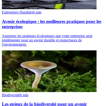
Entreprises Durables
6
min
Avenir écologique : les meilleures pratiques pour les
entreprises
Apprenez les pratiques écologiques que votre entreprise peut
implémenter pour un avenir durable et respectueux de
l'environnement.
Biodiversité
6
min
Les enjeux de la biodiversité pour un avenir