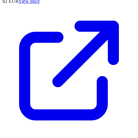
82
EUR
View price