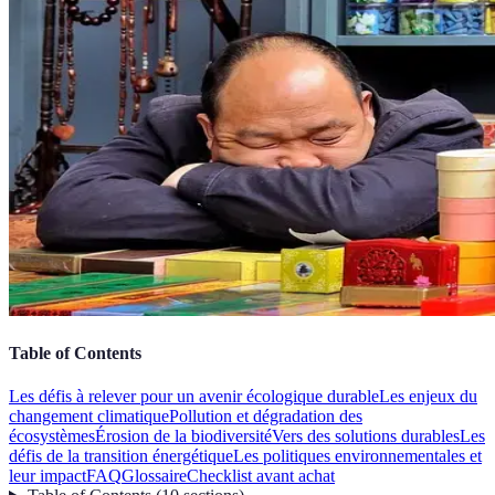
Table of Contents
Les défis à relever pour un avenir écologique durable
Les enjeux du
changement climatique
Pollution et dégradation des
écosystèmes
Érosion de la biodiversité
Vers des solutions durables
Les
défis de la transition énergétique
Les politiques environnementales et
leur impact
FAQ
Glossaire
Checklist avant achat