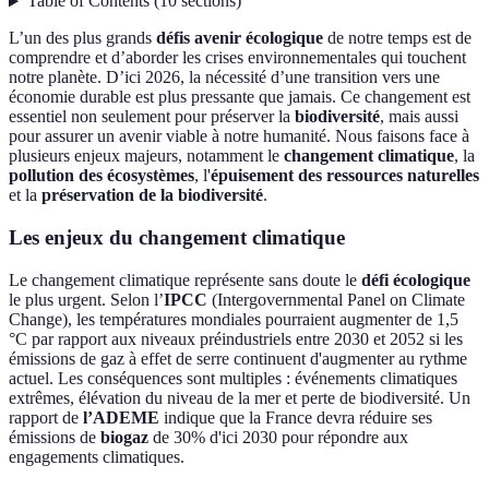
Table of Contents
(
10
sections
)
L’un des plus grands
défis avenir écologique
de notre temps est de
comprendre et d’aborder les crises environnementales qui touchent
notre planète. D’ici 2026, la nécessité d’une transition vers une
économie durable est plus pressante que jamais. Ce changement est
essentiel non seulement pour préserver la
biodiversité
, mais aussi
pour assurer un avenir viable à notre humanité. Nous faisons face à
plusieurs enjeux majeurs, notamment le
changement climatique
, la
pollution des écosystèmes
, l'
épuisement des ressources naturelles
et la
préservation de la biodiversité
.
Les enjeux du changement climatique
Le changement climatique représente sans doute le
défi écologique
le plus urgent. Selon l’
IPCC
(Intergovernmental Panel on Climate
Change), les températures mondiales pourraient augmenter de 1,5
°C par rapport aux niveaux préindustriels entre 2030 et 2052 si les
émissions de gaz à effet de serre continuent d'augmenter au rythme
actuel. Les conséquences sont multiples : événements climatiques
extrêmes, élévation du niveau de la mer et perte de biodiversité. Un
rapport de
l’ADEME
indique que la France devra réduire ses
émissions de
biogaz
de 30% d'ici 2030 pour répondre aux
engagements climatiques.