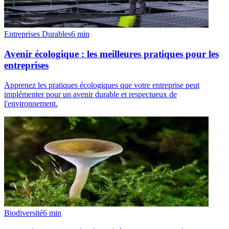
Entreprises Durables
6
min
Avenir écologique : les meilleures pratiques pour les
entreprises
Apprenez les pratiques écologiques que votre entreprise peut
implémenter pour un avenir durable et respectueux de
l'environnement.
Biodiversité
6
min