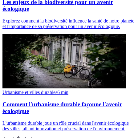
Les enjeux de la biodiversité pour un avenir
écologique
Explorez comment la biodiversité influence la santé de notre planète
et l'importance de sa préservation pour un avenir écologique.
Urbanisme et villes durables
6
min
Comment l'urbanisme durable façonne l'avenir
écologique
L'urbanisme durable joue un rôle crucial dans l'avenir écologique
des villes, alliant innovation et préservation de l'environnement.