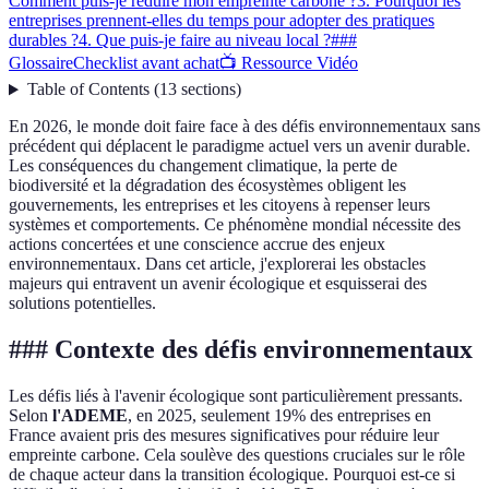
Comment puis-je réduire mon empreinte carbone ?
3. Pourquoi les
entreprises prennent-elles du temps pour adopter des pratiques
durables ?
4. Que puis-je faire au niveau local ?
###
Glossaire
Checklist avant achat
📺 Ressource Vidéo
Table of Contents
(
13
sections
)
En 2026, le monde doit faire face à des défis environnementaux sans
précédent qui déplacent le paradigme actuel vers un avenir durable.
Les conséquences du changement climatique, la perte de
biodiversité et la dégradation des écosystèmes obligent les
gouvernements, les entreprises et les citoyens à repenser leurs
systèmes et comportements. Ce phénomène mondial nécessite des
actions concertées et une conscience accrue des enjeux
environnementaux. Dans cet article, j'explorerai les obstacles
majeurs qui entravent un avenir écologique et esquisserai des
solutions potentielles.
### Contexte des défis environnementaux
Les défis liés à l'avenir écologique sont particulièrement pressants.
Selon
l'ADEME
, en 2025, seulement 19% des entreprises en
France avaient pris des mesures significatives pour réduire leur
empreinte carbone. Cela soulève des questions cruciales sur le rôle
de chaque acteur dans la transition écologique. Pourquoi est-ce si