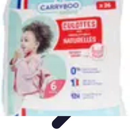
Avenir Écologique
Entreprises et Écologie
Urbanisme Durable
Biodiversité et Espaces
Verts
Jardinage Durable
Engagement citoyen
Avenir Écologique