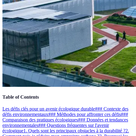
Table of Contents
Les défis clés pour un avenir écologique durable
### Contexte des
défis environnementaux
### Méthodes pour affronter ces défis
###
Comparaison des pratiques écologiques
### Données et tendances
environnementales
### Questions fréquentes sur l'avenir
écologique
1. Quels sont les principaux obstacles à la durabilité ?
2.