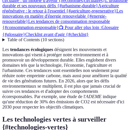
circulaire : un modèle d'avenir {#economies-circulaires}
L'urbanisme
durable et ses nouveaux défis {#urbanisme-durable}
Agriculture
régénérative : le retour à l'essentiel {#agriculture-regenerative}
Les
innovations en matière d'énergie renouvelable {#energie-
renouvelable}
Les tendances de consommation responsable
{#consommation-responsable}
📺 Pour aller plus loin :
Glossaire
{#glossaire}
Checklist avant d'agir {#checklist}
Table of Contents
(
10
sections
)
Les
tendances écologiques
désignent les mouvements et
innovations qui visent à protéger notre environnement et à
promouvoir un développement durable. Elles englobent divers
domaines tels que la technologie, l'économie, l'agriculture et
l'urbanisme. Ces tendances sont essentielles non seulement pour
réduire notre empreinte carbone, mais aussi pour améliorer la qualité
de vie des générations futures. En 2026, alors que les défis
environnementaux se multiplient, il est plus que jamais crucial de
suivre ces tendances et d'adopter des comportements
écoresponsables. Par exemple, une étude de l'
ADEME
indique
qu'une réduction de 30% des émissions de CO2 est nécessaire d'ici
2030 pour respecter les objectifs climatiques.
Les technologies vertes à surveiller
{#technologies-vertes}