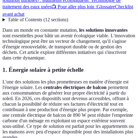
solutions durables
7. Bâtiments écologiques
8. Technologie de
traitement des eaux usées
📺 Pour aller plus loin :
Glossaire
Checklist
avant achat
Table of Contents
(
12
sections
)
Dans un monde en constante mutation,
les solutions innovantes
sont essentielles pour bâtir un avenir écologique viable. L'innovation
technologique peut être un vecteur de changement, qu'il s'agisse
d'énergie renouvelable, de transport durable ou de gestion des
déchets. Cet article explore différentes initiatives qui s'inscrivent
dans cette dynamique.
1. Énergie solaire à petite échelle
L'une des solutions les plus prometteuses en matière d'énergie est
l'énergie solaire. Les
centrales électriques de balcon
permettent
aux consommateurs de générer leur propre électricité à partir du
soleil. En 2026, ces dispositifs sont devenus accessibles, offrant à
chacun la possibilité de réduire ses factures d'électricité tout en
contribuant à une production d'énergie plus propre. Par exemple,
une centrale électrique de balcon de 890 W peut réduire l'empreinte
carbone d'un ménage en exploitant un espace extérieur souvent
sous-utilisé. Ce type de solution est parfait pour les appartements ou
les maisons avec peu d'espace disponible pour des installations plus
grandes.