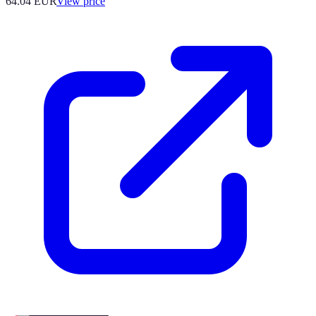
64.04
EUR
View price