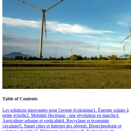
Table of Contents
Les solutions innovantes pour l'avenir écologique
1. Énergie solaire à
petite échelle
2. Mobilité électrique : une révolution en marche
3.
Agriculture urbaine et verticalité
4. Recyclage et économie
circulaire
5. Smart cities et Internet des objets
6. Biotechnologie et