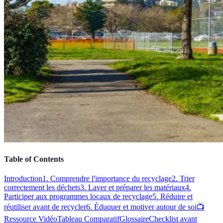
Table of Contents
Introduction
1. Comprendre l'importance du recyclage
2. Trier
correctement les déchets
3. Laver et préparer les matériaux
4.
Participer aux programmes locaux de recyclage
5. Réduire et
réutiliser avant de recycler
6. Éduquer et motiver autour de soi
📺
Ressource Vidéo
Tableau Comparatif
Glossaire
Checklist avant