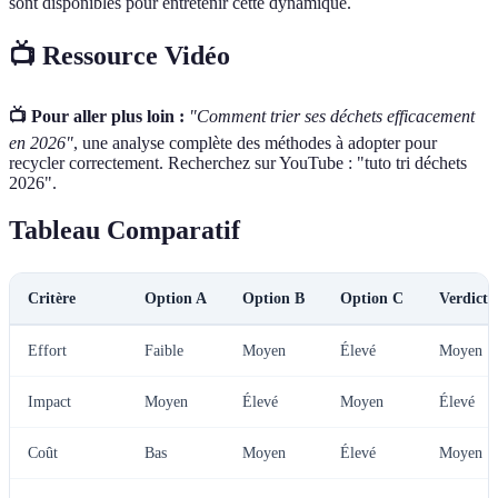
sont disponibles pour entretenir cette dynamique.
📺 Ressource Vidéo
📺 Pour aller plus loin :
"Comment trier ses déchets efficacement
en 2026"
, une analyse complète des méthodes à adopter pour
recycler correctement. Recherchez sur YouTube : "tuto tri déchets
2026".
Tableau Comparatif
Critère
Option A
Option B
Option C
Verdict
Effort
Faible
Moyen
Élevé
Moyen
Impact
Moyen
Élevé
Moyen
Élevé
Coût
Bas
Moyen
Élevé
Moyen