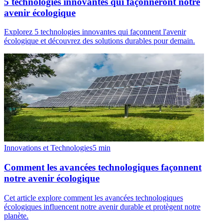
5 technologies innovantes qui façonneront notre
avenir écologique
Explorez 5 technologies innovantes qui façonnent l'avenir
écologique et découvrez des solutions durables pour demain.
Innovations et Technologies
5
min
Comment les avancées technologiques façonnent
notre avenir écologique
Cet article explore comment les avancées technologiques
écologiques influencent notre avenir durable et protègent notre
planète.