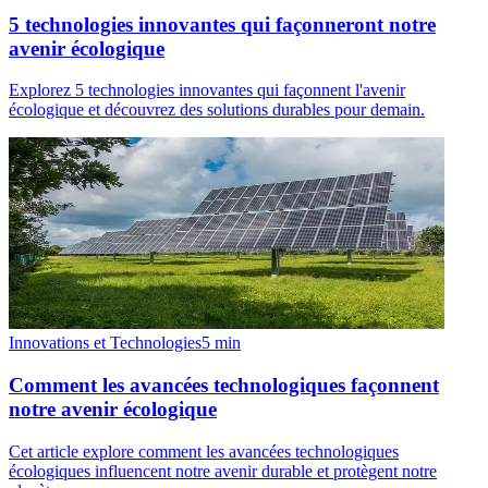
5 technologies innovantes qui façonneront notre
avenir écologique
Explorez 5 technologies innovantes qui façonnent l'avenir
écologique et découvrez des solutions durables pour demain.
Innovations et Technologies
5
min
Comment les avancées technologiques façonnent
notre avenir écologique
Cet article explore comment les avancées technologiques
écologiques influencent notre avenir durable et protègent notre