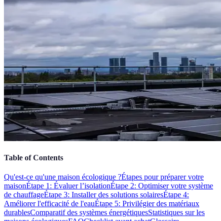
Table of Contents
Qu'est-ce qu'une maison écologique ?
Étapes pour préparer votre
maison
Étape 1: Évaluer l’isolation
Étape 2: Optimiser votre système
de chauffage
Étape 3: Installer des solutions solaires
Étape 4:
Améliorer l'efficacité de l'eau
Étape 5: Privilégier des matériaux
durables
Comparatif des systèmes énergétiques
Statistiques sur les