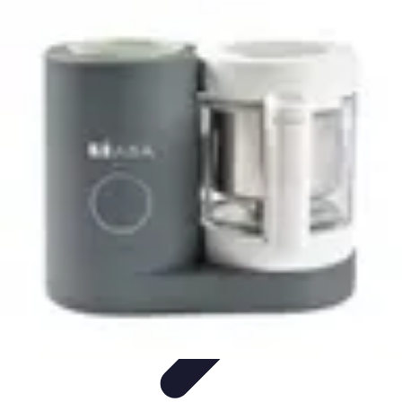
Avenir Écologique
Entreprises et Écologie
Urbanisme Durable
Biodiversité et Espaces
Verts
Jardinage Durable
Engagement citoyen
Avenir Écologique