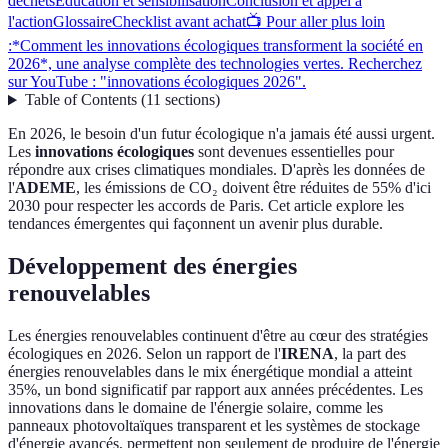
déchets
Éducation et sensibilisation
Conclusion et appel à
l'action
Glossaire
Checklist avant achat
📺 Pour aller plus loin
:*Comment les innovations écologiques transforment la société en
2026*, une analyse complète des technologies vertes. Recherchez
sur YouTube : "innovations écologiques 2026".
Table of Contents
(
11
sections
)
En 2026, le besoin d'un futur écologique n'a jamais été aussi urgent.
Les
innovations écologiques
sont devenues essentielles pour
répondre aux crises climatiques mondiales. D'après les données de
l'
ADEME
, les émissions de CO₂ doivent être réduites de 55% d'ici
2030 pour respecter les accords de Paris. Cet article explore les
tendances émergentes qui façonnent un avenir plus durable.
Développement des énergies
renouvelables
Les énergies renouvelables continuent d'être au cœur des stratégies
écologiques en 2026. Selon un rapport de l'
IRENA
, la part des
énergies renouvelables dans le mix énergétique mondial a atteint
35%, un bond significatif par rapport aux années précédentes. Les
innovations dans le domaine de l'énergie solaire, comme les
panneaux photovoltaïques transparent et les systèmes de stockage
d'énergie avancés, permettent non seulement de produire de l'énergie