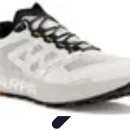
Avenir Écologique
Entreprises et Écologie
Urbanisme Durable
Biodiversité et Espaces
Verts
Jardinage Durable
Engagement citoyen
Avenir Écologique