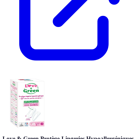
Love & Green Protège-Lingeries Hypoallergéniques