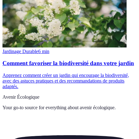
Jardinage Durable
6
min
Comment favoriser la biodiversité dans votre jardin
Apprenez comment créer un jardin qui encourage la biodiversité,
avec des astuces pratiques et des recommandations de produits
adaptés.
Avenir Écologique
Your go-to source for everything about
avenir écologique
.