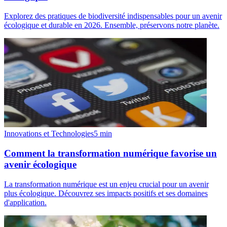
Explorez des pratiques de biodiversité indispensables pour un avenir
écologique et durable en 2026. Ensemble, préservons notre planète.
Innovations et Technologies
5
min
Comment la transformation numérique favorise un
avenir écologique
La transformation numérique est un enjeu crucial pour un avenir
plus écologique. Découvrez ses impacts positifs et ses domaines
d'application.