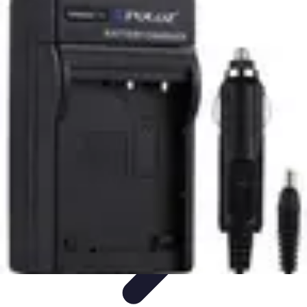
Avenir Écologique
Entreprises et Écologie
Urbanisme Durable
Biodiversité et Espaces
Verts
Jardinage Durable
Engagement citoyen
Avenir Écologique