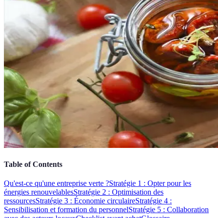
Table of Contents
Qu'est-ce qu'une entreprise verte ?
Stratégie 1 : Opter pour les
énergies renouvelables
Stratégie 2 : Optimisation des
ressources
Stratégie 3 : Économie circulaire
Stratégie 4 :
Sensibilisation et formation du personnel
Stratégie 5 : Collaboration