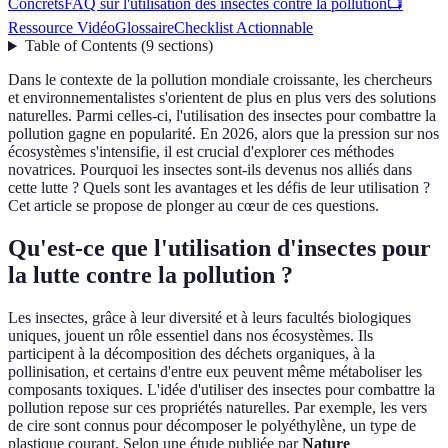
Concrets
FAQ sur l'utilisation des insectes contre la pollution
📺
Ressource Vidéo
Glossaire
Checklist Actionnable
Table of Contents
(
9
sections
)
Dans le contexte de la pollution mondiale croissante, les chercheurs
et environnementalistes s'orientent de plus en plus vers des solutions
naturelles. Parmi celles-ci, l'utilisation des insectes pour combattre la
pollution gagne en popularité. En 2026, alors que la pression sur nos
écosystèmes s'intensifie, il est crucial d'explorer ces méthodes
novatrices. Pourquoi les insectes sont-ils devenus nos alliés dans
cette lutte ? Quels sont les avantages et les défis de leur utilisation ?
Cet article se propose de plonger au cœur de ces questions.
Qu'est-ce que l'utilisation d'insectes pour
la lutte contre la pollution ?
Les insectes, grâce à leur diversité et à leurs facultés biologiques
uniques, jouent un rôle essentiel dans nos écosystèmes. Ils
participent à la décomposition des déchets organiques, à la
pollinisation, et certains d'entre eux peuvent même métaboliser les
composants toxiques. L'idée d'utiliser des insectes pour combattre la
pollution repose sur ces propriétés naturelles. Par exemple, les vers
de cire sont connus pour décomposer le polyéthylène, un type de
plastique courant. Selon une étude publiée par
Nature