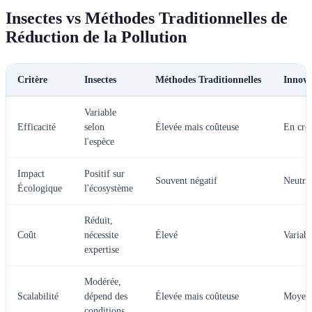
Insectes vs Méthodes Traditionnelles de
Réduction de la Pollution
Critère
Insectes
Méthodes Traditionnelles
Innova
Variable
Efficacité
selon
Élevée mais coûteuse
En cro
l'espèce
Impact
Positif sur
Souvent négatif
Neutre 
Écologique
l'écosystème
Réduit,
Coût
nécessite
Élevé
Variabl
expertise
Modérée,
Scalabilité
dépend des
Élevée mais coûteuse
Moyenn
conditions