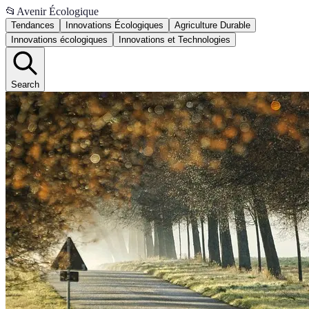
📂
Avenir Écologique
Tendances
Innovations Écologiques
Agriculture Durable
Innovations écologiques
Innovations et Technologies
Search