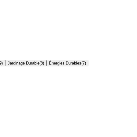
9
)
Jardinage Durable
(
8
)
Énergies Durables
(
7
)