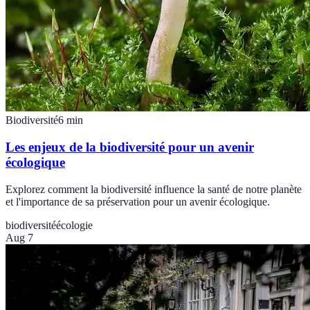
Biodiversité
6
min
Les enjeux de la biodiversité pour un avenir
écologique
Explorez comment la biodiversité influence la santé de notre planète
et l'importance de sa préservation pour un avenir écologique.
biodiversité
écologie
Aug 7