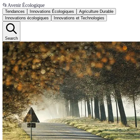
📂
Avenir Écologique
Tendances
Innovations Écologiques
Agriculture Durable
Innovations écologiques
Innovations et Technologies
Search