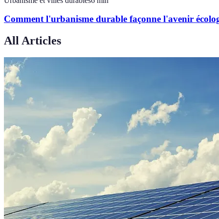
Urbanisme et villes durables
6
min
Comment l'urbanisme durable façonne l'avenir écolo
All Articles