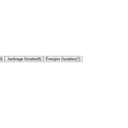
9
)
Jardinage Durable
(
8
)
Énergies Durables
(
7
)