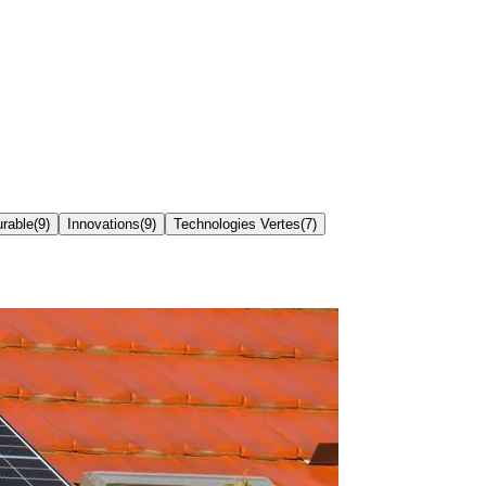
urable
(
9
)
Innovations
(
9
)
Technologies Vertes
(
7
)