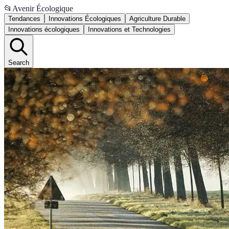
📂
Avenir Écologique
Tendances
Innovations Écologiques
Agriculture Durable
Innovations écologiques
Innovations et Technologies
Search