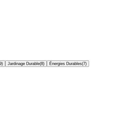
9
)
Jardinage Durable
(
8
)
Énergies Durables
(
7
)