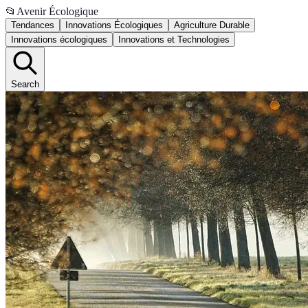
📂
Avenir Écologique
Tendances
Innovations Écologiques
Agriculture Durable
Innovations écologiques
Innovations et Technologies
Search