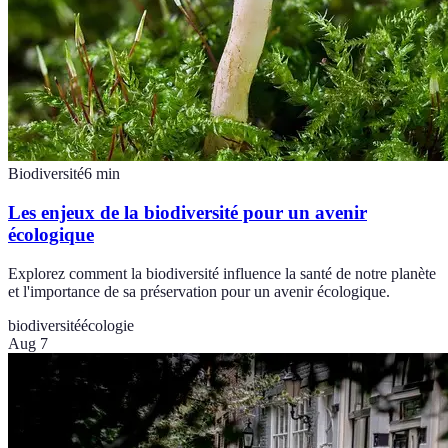
Biodiversité
6
min
Les enjeux de la biodiversité pour un avenir
écologique
Explorez comment la biodiversité influence la santé de notre planète
et l'importance de sa préservation pour un avenir écologique.
biodiversité
écologie
Aug 7