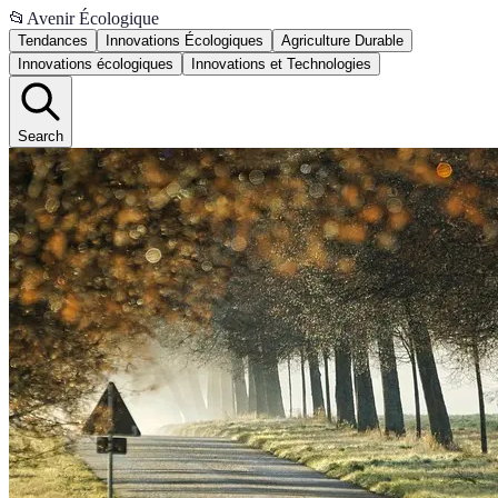
📂
Avenir Écologique
Tendances
Innovations Écologiques
Agriculture Durable
Innovations écologiques
Innovations et Technologies
Search